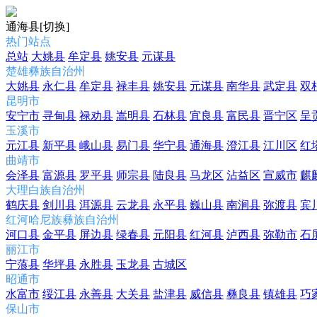
通海县
[切换]
热门站点
总站
大姚县
牟定县
姚安县
元谋县
楚雄彝族自治州
大姚县
永仁县
牟定县
禄丰县
姚安县
元谋县
南华县
武定县
双
昆明市
安宁市
寻甸县
禄劝县
嵩明县
石林县
宜良县
富民县
晋宁区
呈
玉溪市
元江县
新平县
峨山县
易门县
华宁县
通海县
澄江县
江川区
红
曲靖市
会泽县
富源县
罗平县
师宗县
陆良县
马龙区
沾益区
宣威市
麒
大理白族自治州
鹤庆县
剑川县
洱源县
云龙县
永平县
巍山县
南涧县
弥渡县
宾
红河哈尼族彝族自治州
河口县
金平县
屏边县
绿春县
元阳县
红河县
泸西县
弥勒市
石
丽江市
宁蒗县
华坪县
永胜县
玉龙县
古城区
昭通市
水富市
绥江县
永善县
大关县
盐津县
威信县
彝良县
镇雄县
巧
保山市