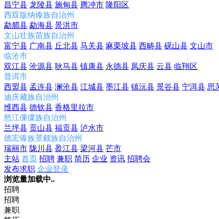
昌宁县
龙陵县
施甸县
腾冲市
隆阳区
西双版纳傣族自治州
勐腊县
勐海县
景洪市
文山壮族苗族自治州
富宁县
广南县
丘北县
马关县
麻栗坡县
西畴县
砚山县
文山市
临沧市
双江县
沧源县
耿马县
镇康县
永德县
凤庆县
云县
临翔区
普洱市
西盟县
孟连县
澜沧县
江城县
墨江县
镇沅县
景谷县
宁洱县
思
迪庆藏族自治州
维西县
德钦县
香格里拉市
怒江傈僳族自治州
兰坪县
贡山县
福贡县
泸水市
德宏傣族景颇族自治州
瑞丽市
陇川县
盈江县
梁河县
芒市
主站
首页
招聘
兼职
简历
企业
资讯
招聘会
发布求职
企业登录
浏览量加载中..
招聘
招聘
兼职