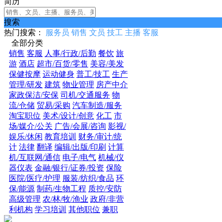
简历
搜索
热门搜索：
服务员
销售
文员
技工
主播
客服
全部分类
销售
客服
人事/行政/后勤
餐饮
旅
游
酒店
超市/百货/零售
美容/美发
保健按摩
运动健身
普工/技工
生产
管理/研发
建筑
物业管理
房产中介
家政保洁/安保
司机/交通服务
物
流/仓储
贸易/采购
汽车制造/服务
淘宝职位
美术/设计/创意
化工
市
场/媒介/公关
广告/会展/咨询
影视/
娱乐/休闲
教育培训
财务/审计/统
计
法律
翻译
编辑/出版/印刷
计算
机/互联网/通信
电子/电气
机械/仪
器仪表
金融/银行/证券/投资
保险
医院/医疗/护理
服装/纺织/食品
环
保/能源
制药/生物工程
质控/安防
高级管理
农/林/牧/渔业
政府/非营
利机构
学习培训
其他职位
兼职