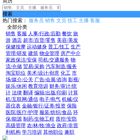
简历
搜索
热门搜索：
服务员
销售
文员
技工
主播
客服
全部分类
销售
客服
人事/行政/后勤
餐饮
旅
游
酒店
超市/百货/零售
美容/美发
保健按摩
运动健身
普工/技工
生产
管理/研发
建筑
物业管理
房产中介
家政保洁/安保
司机/交通服务
物
流/仓储
贸易/采购
汽车制造/服务
淘宝职位
美术/设计/创意
化工
市
场/媒介/公关
广告/会展/咨询
影视/
娱乐/休闲
教育培训
财务/审计/统
计
法律
翻译
编辑/出版/印刷
计算
机/互联网/通信
电子/电气
机械/仪
器仪表
金融/银行/证券/投资
保险
医院/医疗/护理
服装/纺织/食品
环
保/能源
制药/生物工程
质控/安防
高级管理
农/林/牧/渔业
政府/非营
利机构
学习培训
其他职位
兼职