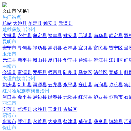
文山市
[切换]
热门站点
总站
大姚县
牟定县
姚安县
元谋县
楚雄彝族自治州
大姚县
永仁县
牟定县
禄丰县
姚安县
元谋县
南华县
武定县
双
昆明市
安宁市
寻甸县
禄劝县
嵩明县
石林县
宜良县
富民县
晋宁区
呈
玉溪市
元江县
新平县
峨山县
易门县
华宁县
通海县
澄江县
江川区
红
曲靖市
会泽县
富源县
罗平县
师宗县
陆良县
马龙区
沾益区
宣威市
麒
大理白族自治州
鹤庆县
剑川县
洱源县
云龙县
永平县
巍山县
南涧县
弥渡县
宾
红河哈尼族彝族自治州
河口县
金平县
屏边县
绿春县
元阳县
红河县
泸西县
弥勒市
石
丽江市
宁蒗县
华坪县
永胜县
玉龙县
古城区
昭通市
水富市
绥江县
永善县
大关县
盐津县
威信县
彝良县
镇雄县
巧
保山市