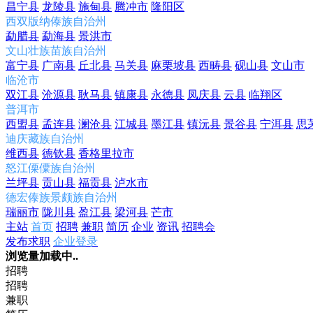
昌宁县
龙陵县
施甸县
腾冲市
隆阳区
西双版纳傣族自治州
勐腊县
勐海县
景洪市
文山壮族苗族自治州
富宁县
广南县
丘北县
马关县
麻栗坡县
西畴县
砚山县
文山市
临沧市
双江县
沧源县
耿马县
镇康县
永德县
凤庆县
云县
临翔区
普洱市
西盟县
孟连县
澜沧县
江城县
墨江县
镇沅县
景谷县
宁洱县
思
迪庆藏族自治州
维西县
德钦县
香格里拉市
怒江傈僳族自治州
兰坪县
贡山县
福贡县
泸水市
德宏傣族景颇族自治州
瑞丽市
陇川县
盈江县
梁河县
芒市
主站
首页
招聘
兼职
简历
企业
资讯
招聘会
发布求职
企业登录
浏览量加载中..
招聘
招聘
兼职