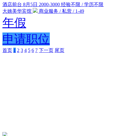
酒店前台
8月5日
2000-3000
经验不限 / 学历不限
大姚美华宾馆
商业服务 / 私营 / 1-49
年假
申请职位
首页
1
2
3
4
5
6
7
下一页
尾页
Copyright 2025
滇公安网备53232602201611号
滇ICP备110034
违法和不良信息举报邮箱：359
作电话/微信15808787998