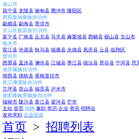
保山市
昌宁县
龙陵县
施甸县
腾冲市
隆阳区
西双版纳傣族自治州
勐腊县
勐海县
景洪市
文山壮族苗族自治州
富宁县
广南县
丘北县
马关县
麻栗坡县
西畴县
砚山县
文山市
临沧市
双江县
沧源县
耿马县
镇康县
永德县
凤庆县
云县
临翔区
普洱市
西盟县
孟连县
澜沧县
江城县
墨江县
镇沅县
景谷县
宁洱县
思
迪庆藏族自治州
维西县
德钦县
香格里拉市
怒江傈僳族自治州
兰坪县
贡山县
福贡县
泸水市
德宏傣族景颇族自治州
瑞丽市
陇川县
盈江县
梁河县
芒市
主站
首页
招聘
兼职
简历
企业
资讯
招聘会
发布求职
企业登录
首页
>
招聘列表