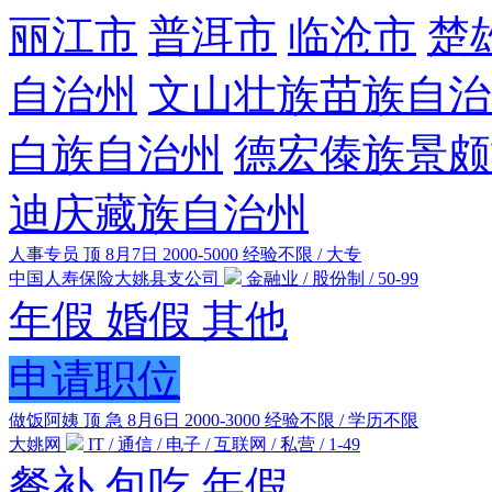
丽江市
普洱市
临沧市
楚
自治州
文山壮族苗族自治
白族自治州
德宏傣族景颇
迪庆藏族自治州
人事专员
顶
8月7日
2000-5000
经验不限 / 大专
中国人寿保险大姚县支公司
金融业 / 股份制 / 50-99
年假
婚假
其他
申请职位
做饭阿姨
顶
急
8月6日
2000-3000
经验不限 / 学历不限
大姚网
IT / 通信 / 电子 / 互联网 / 私营 / 1-49
餐补
包吃
年假