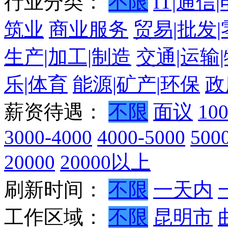
行业分类：
不限
IT|通信
筑业
商业服务
贸易|批发
生产|加工|制造
交通|运输
乐|体育
能源|矿产|环保
政
薪资待遇：
不限
面议
10
3000-4000
4000-5000
500
20000
20000以上
刷新时间：
不限
一天内
工作区域：
不限
昆明市