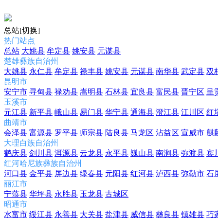
总站
[切换]
热门站点
总站
大姚县
牟定县
姚安县
元谋县
楚雄彝族自治州
大姚县
永仁县
牟定县
禄丰县
姚安县
元谋县
南华县
武定县
双
昆明市
安宁市
寻甸县
禄劝县
嵩明县
石林县
宜良县
富民县
晋宁区
呈
玉溪市
元江县
新平县
峨山县
易门县
华宁县
通海县
澄江县
江川区
红
曲靖市
会泽县
富源县
罗平县
师宗县
陆良县
马龙区
沾益区
宣威市
麒
大理白族自治州
鹤庆县
剑川县
洱源县
云龙县
永平县
巍山县
南涧县
弥渡县
宾
红河哈尼族彝族自治州
河口县
金平县
屏边县
绿春县
元阳县
红河县
泸西县
弥勒市
石
丽江市
宁蒗县
华坪县
永胜县
玉龙县
古城区
昭通市
水富市
绥江县
永善县
大关县
盐津县
威信县
彝良县
镇雄县
巧