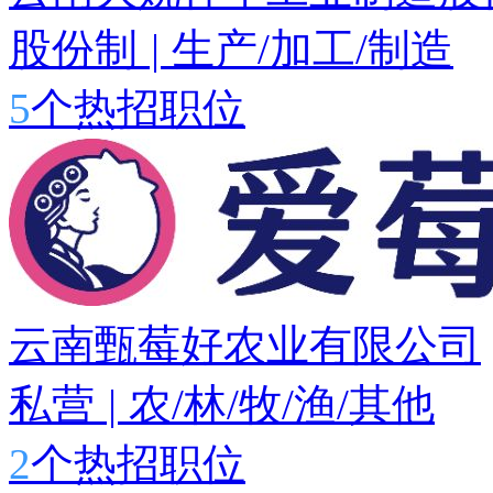
股份制
|
生产/加工/制造
5
个热招职位
云南甄莓好农业有限公司
私营
|
农/林/牧/渔/其他
2
个热招职位