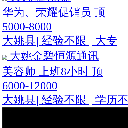
华为、荣耀促销员
顶
5000-8000
大姚县
|
经验不限
|
大专
大姚金碧恒源通讯
美容师 上班8小时
顶
6000-12000
大姚县
|
经验不限
|
学历