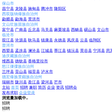
保山市
昌宁县
龙陵县
施甸县
腾冲市
隆阳区
西双版纳傣族自治州
勐腊县
勐海县
景洪市
文山壮族苗族自治州
富宁县
广南县
丘北县
马关县
麻栗坡县
西畴县
砚山县
文山市
临沧市
双江县
沧源县
耿马县
镇康县
永德县
凤庆县
云县
临翔区
普洱市
西盟县
孟连县
澜沧县
江城县
墨江县
镇沅县
景谷县
宁洱县
思
迪庆藏族自治州
维西县
德钦县
香格里拉市
怒江傈僳族自治州
兰坪县
贡山县
福贡县
泸水市
德宏傣族景颇族自治州
瑞丽市
陇川县
盈江县
梁河县
芒市
主站
首页
招聘
兼职
简历
企业
资讯
招聘会
发布求职
企业登录
浏览量加载中..
招聘
招聘