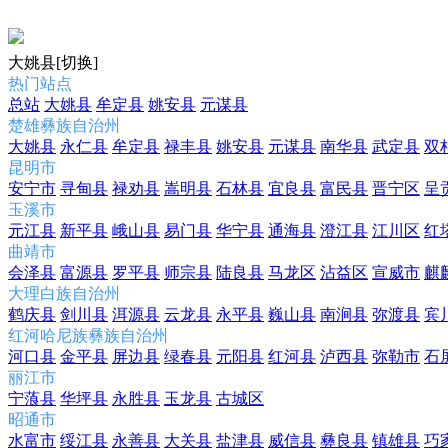
大姚县
[切换]
热门站点
总站
大姚县
牟定县
姚安县
元谋县
楚雄彝族自治州
大姚县
永仁县
牟定县
禄丰县
姚安县
元谋县
南华县
武定县
双
昆明市
安宁市
寻甸县
禄劝县
嵩明县
石林县
宜良县
富民县
晋宁区
呈
玉溪市
元江县
新平县
峨山县
易门县
华宁县
通海县
澄江县
江川区
红
曲靖市
会泽县
富源县
罗平县
师宗县
陆良县
马龙区
沾益区
宣威市
麒
大理白族自治州
鹤庆县
剑川县
洱源县
云龙县
永平县
巍山县
南涧县
弥渡县
宾
红河哈尼族彝族自治州
河口县
金平县
屏边县
绿春县
元阳县
红河县
泸西县
弥勒市
石
丽江市
宁蒗县
华坪县
永胜县
玉龙县
古城区
昭通市
水富市
绥江县
永善县
大关县
盐津县
威信县
彝良县
镇雄县
巧