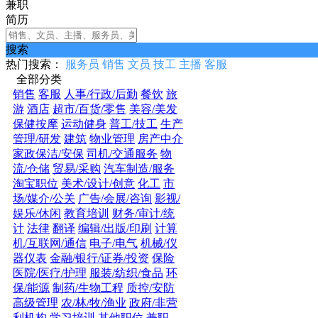
兼职
简历
搜索
热门搜索：
服务员
销售
文员
技工
主播
客服
全部分类
销售
客服
人事/行政/后勤
餐饮
旅
游
酒店
超市/百货/零售
美容/美发
保健按摩
运动健身
普工/技工
生产
管理/研发
建筑
物业管理
房产中介
家政保洁/安保
司机/交通服务
物
流/仓储
贸易/采购
汽车制造/服务
淘宝职位
美术/设计/创意
化工
市
场/媒介/公关
广告/会展/咨询
影视/
娱乐/休闲
教育培训
财务/审计/统
计
法律
翻译
编辑/出版/印刷
计算
机/互联网/通信
电子/电气
机械/仪
器仪表
金融/银行/证券/投资
保险
医院/医疗/护理
服装/纺织/食品
环
保/能源
制药/生物工程
质控/安防
高级管理
农/林/牧/渔业
政府/非营
利机构
学习培训
其他职位
兼职